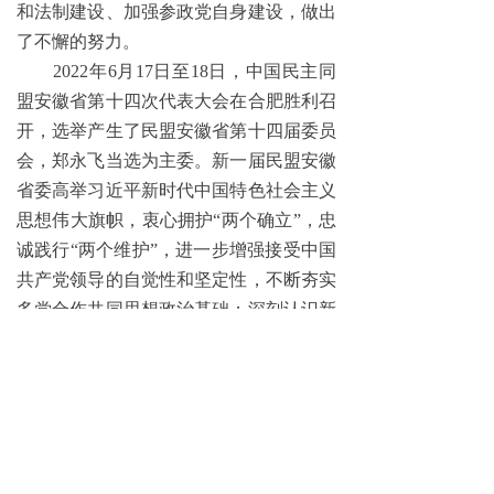
和法制建设、加强参政党自身建设，做出
了不懈的努力。
2022年6月17日至18日，中国民主同
盟安徽省第十四次代表大会在合肥胜利召
开，选举产生了民盟安徽省第十四届委员
会，郑永飞当选为主委。新一届民盟安徽
省委高举习近平新时代中国特色社会主义
思想伟大旗帜，衷心拥护“两个确立”，忠
诚践行“两个维护”，进一步增强接受中国
共产党领导的自觉性和坚定性，不断夯实
多党合作共同思想政治基础；深刻认识新
形势新方位，牢牢把握新使命新任务，赓
续民盟优良传统，不断加强人才队伍建
设，全面提升自身建设水平，充分发挥民
盟特色优势，围绕中心服务大局，在新时
代新征程展现新气象新作为，为加快建设
现代化美好安徽贡献智慧和力量。