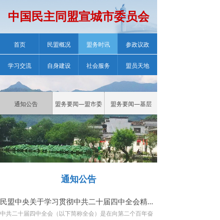
中国民主同盟宣城市委员会
首页
民盟概况
盟务时讯
参政议政
学习交流
自身建设
社会服务
盟员天地
通知公告
盟务要闻—盟市委
盟务要闻—基层
通知公告
民盟中央关于学习贯彻中共二十届四中全会精神的决定
中共二十届四中全会（以下简称全会）是在向第二个百年奋