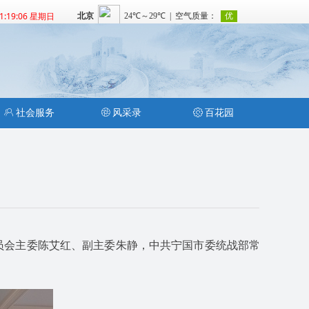
11:19:07 星期日
ꁘ
社会服务
ꁵ
风采录
ꂉ
百花园
员会主委陈艾红、副主委朱静，中共宁国市委统战部常
。