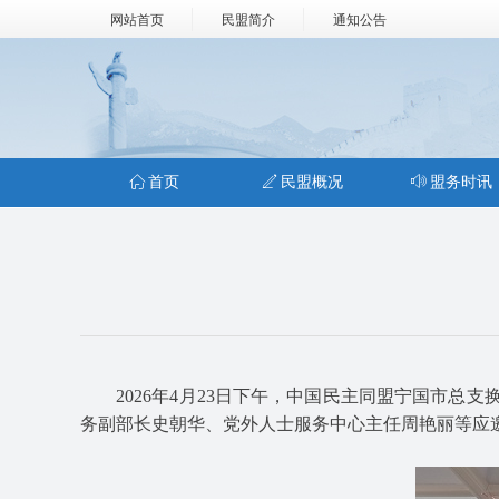
网站首页
民盟简介
通知公告
ꀇ
首页
ꄅ
民盟概况
ꂗ
盟务时讯
2026年4月23日下午，中国民主同盟宁国市总
务副部长史朝华、党外人士服务中心主任周艳丽等应