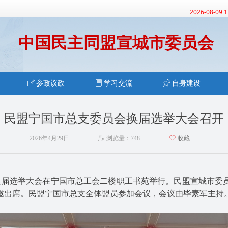
2026-08-09 
中国民主同盟宣城市委员会
ꂐ
参政议政
ꂓ
学习交流
ꁑ
自身建设
民盟宁国市总支委员会换届选举大会召开
2026年4月29日
浏览量：
748
ꄀ
收藏
ꄘ
支换届选举大会在宁国市总工会二楼职工书苑举行。民盟宣城市委
邀出席。民盟宁国市总支全体盟员参加会议，会议由毕素军主持