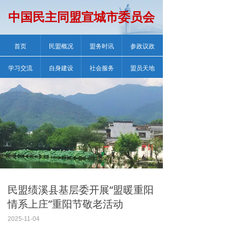
中国民主同盟宣城市委员会
首页
民盟概况
盟务时讯
参政议政
学习交流
自身建设
社会服务
盟员天地
民盟绩溪县基层委开展“盟暖重阳
情系上庄”重阳节敬老活动
2025-11-04