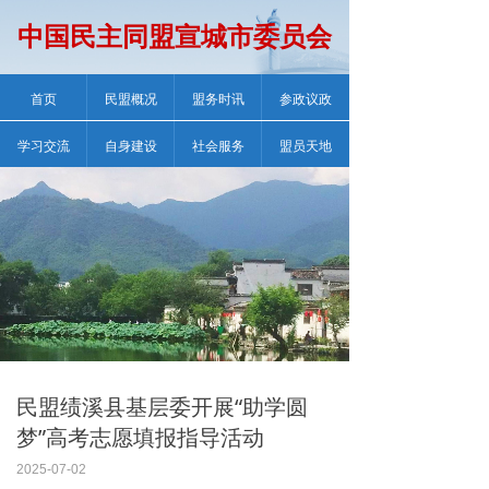
中国民主同盟宣城市委员会
首页
民盟概况
盟务时讯
参政议政
学习交流
自身建设
社会服务
盟员天地
民盟绩溪县基层委开展“助学圆
梦”高考志愿填报指导活动
2025-07-02