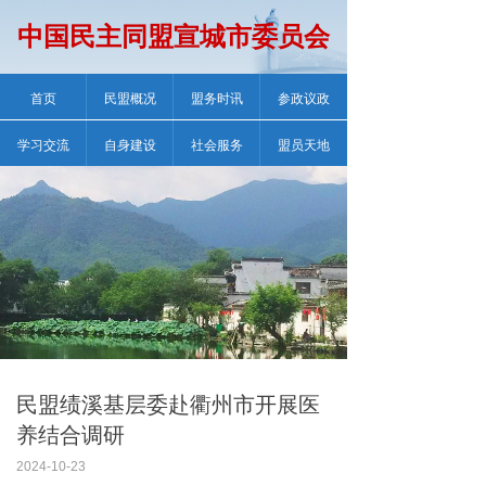
中国民主同盟宣城市委员会
首页
民盟概况
盟务时讯
参政议政
学习交流
自身建设
社会服务
盟员天地
民盟绩溪基层委赴衢州市开展医
养结合调研
2024-10-23