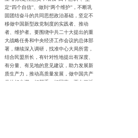
定“四个自信”、做到“两个维护”，不断巩
固团结奋斗的共同思想政治基础，坚定不
移做中国新型政党制度的实践者、推动
者、维护者。要围绕中共二十大提出的重
大战略任务和中央经济工作会议的总体部
署，继续深入调研，找准中心大局所需，
结合民盟所长，有针对性地提出有深度、
有分量、有见地的意见建议，助力发展新
质生产力，推动高质量发展，做中国共产
党的好参谋、好帮手、好同事。要在习近
平生态文明思想指导下，围绕中共中央关
于长江生态环境保护的新部署新要求，准
确把握专项民主监督着力点，增强监督的
针对性和精准性，协助云南省加强和改进
长江生态环境保护工作。要对重点帮扶地
区倾力投入可协调资源，推进乡村全面振