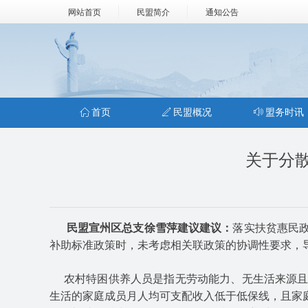
网站首页
民盟简介
通知公告
ꀇ
首页
ꄅ
民盟概况
ꂗ
盟务时讯
关于分
民盟宣州区总支徐雪萍建议建议：
落实扶贫惠民
补助标准政策时，未考虑相关联政策的协调性要求，
农村特困供养人员是指无劳动能力、无生活来源且
生活的家庭成员月人均可支配收入低于低保线，且家庭