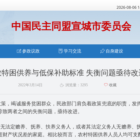
2026-08-06 
中国民主同盟宣城市委员会
ꂐ
参政议政
ꂓ
学习交流
ꁑ
自身建设
散特困供养与低保补助标准 失衡问题亟待改
2022年3月14日
浏览量：
3295
ꄀ
收藏
ꄘ
政策，竭诚服务贫困群众，民政部门肩负着政策兜底的职责，发
导致两者之间的失衡问题，亟待改进。
无法定赡养、抚养、扶养义务人，或者其法定义务人无赡养、抚
财产状况差的家庭。相比较而言，农村特困供养人员人均可支配