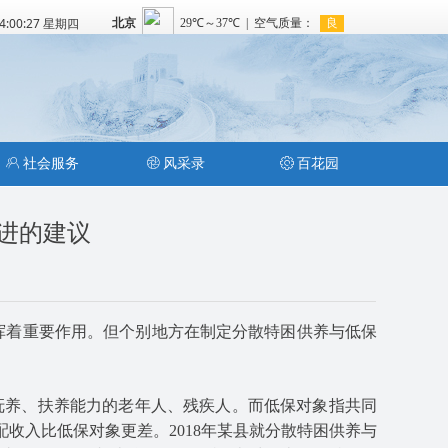
14:00:27 星期四
ꁘ
社会服务
ꁵ
风采录
ꂉ
百花园
进的建议
挥着重要作用。但个别地方在制定分散特困供养与低保
养、扶养能力的老年人、残疾人。而低保对象指共同
收入比低保对象更差。2018年某县就分散特困供养与